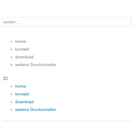
Zum
Inhalt
springen
Search
text
home
kontakt
download
weitere Druckschalter
home
kontakt
download
weitere Druckschalter